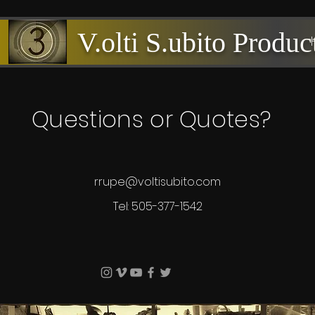
V.olti S.ubito Produ
Questions or Quotes?
rrupe@voltisubito.com
Tel: 505-377-1542