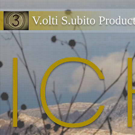
V.olti S.ubito Produ
IC